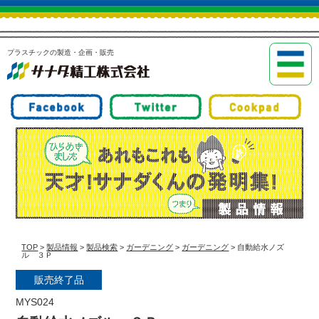
プラスチックの製造・企画・販売
TOP
>
製品情報
>
製品検索
>
ガーデニング
>
ガーデニング
> 自動給水ノズ
ル ３Ｐ
販売終了品
MYS024