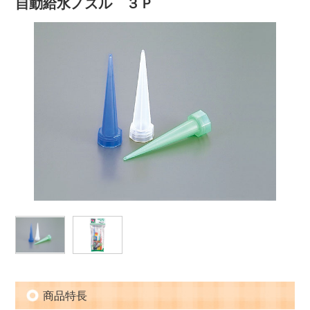
自動給水ノズル ３Ｐ
商品特長