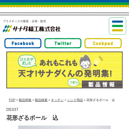
プラスチックの製造・企画・販売
TOP
>
製品情報
>
製品検索
>
キッチン
>
シンク用品
> 花形ざるボール 込
D5337
花形ざるボール 込