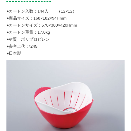
●カートン入数：144入 （12×12）
●商品サイズ：168×182×94Hmm
●カートンサイズ：570×380×420Hmm
●カートン重量：17.0kg
●材質：ポリプロピレン
●参考上代：\245
●日本製