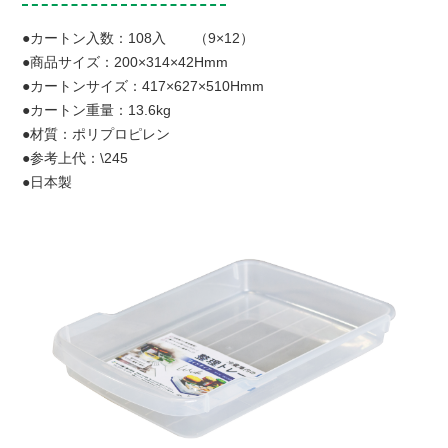
●カートン入数：108入 （9×12）
●商品サイズ：200×314×42Hmm
●カートンサイズ：417×627×510Hmm
●カートン重量：13.6kg
●材質：ポリプロピレン
●参考上代：\245
●日本製