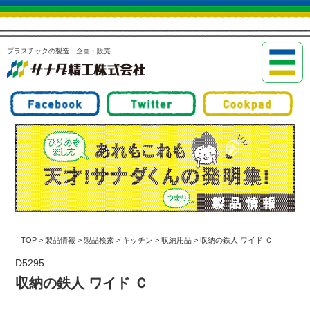
プラスチックの製造・企画・販売
TOP
>
製品情報
>
製品検索
>
キッチン
>
収納用品
> 収納の鉄人 ワイド Ｃ
D5295
収納の鉄人 ワイド Ｃ