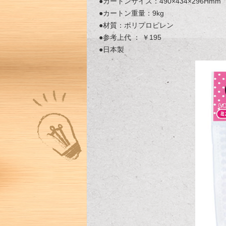
●カートンサイズ：490×434×296Hmm
●カートン重量：9kg
●材質：ポリプロピレン
●参考上代 ： ￥195
●日本製