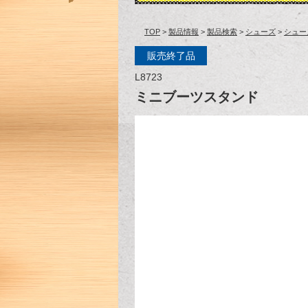
TOP
>
製品情報
>
製品検索
>
シューズ
>
シュー
販売終了品
L8723
ミニブーツスタンド