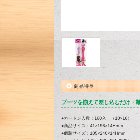
商品特長
ブーツを揃えて差し込むだけ・
●カートン入数：160入 （10×16）
●商品サイズ：41×196×14Hmm
●個装サイズ：105×240×14Hmm