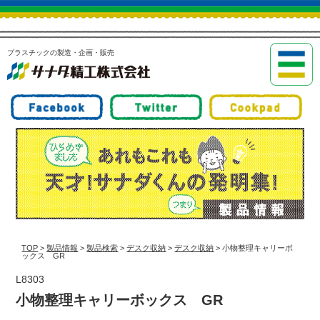
プラスチックの製造・企画・販売
TOP
>
製品情報
>
製品検索
>
デスク収納
>
デスク収納
> 小物整理キャリーボ
ックス GR
L8303
小物整理キャリーボックス GR