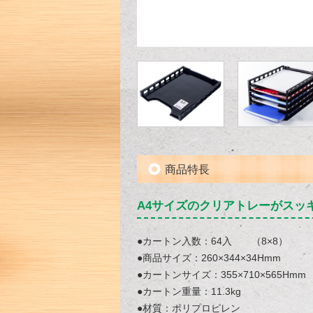
商品特長
A4サイズのクリアトレーがスッ
●カートン入数：64入 （8×8）
●商品サイズ：260×344×34Hmm
●カートンサイズ：355×710×565Hmm
●カートン重量：11.3kg
●材質：ポリプロピレン