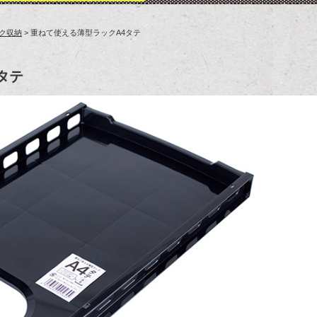
ク収納
> 重ねて使える薄型ラックA4タテ
タテ