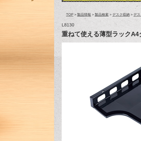
TOP
>
製品情報
>
製品検索
>
デスク収納
>
デス
L8130
重ねて使える薄型ラックA4