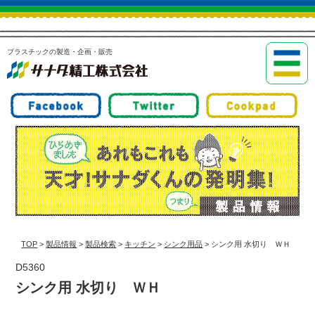
プラスチックの製造・企画・販売
TOP
>
製品情報
>
製品検索
>
キッチン
>
シンク用品
> シンク用 水切り ＷＨ
D5360
シンク用 水切り ＷＨ