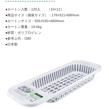
●カートン入数：120入 （10×12）
●商品サイズ（個装サイズ）：178×521×68Hmm
●カートンサイズ：555×535×480Hmm
●カートン重量：19.0kg
●材質：ポリプロピレン
●参考上代：\280
●日本製