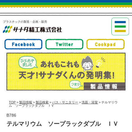
プラスチックの製造・企画・販売
TOP
>
製品情報
>
製品検索
>
バス・サニタリー
>
洗面・浴室
> テルマリウ
ム ソープラックダブル ＩＶ
B786
テルマリウム ソープラックダブル ＩＶ