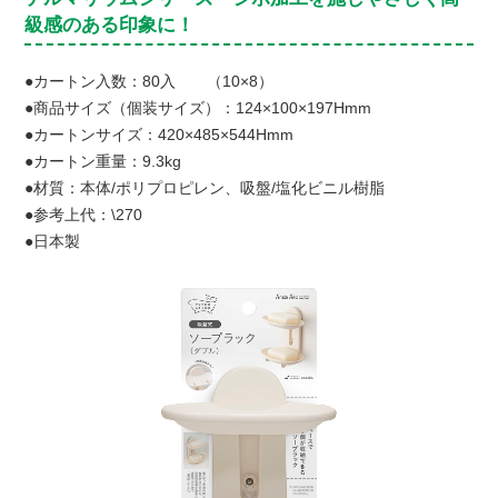
級感のある印象に！
●カートン入数：80入 （10×8）
●商品サイズ（個装サイズ）：124×100×197Hmm
●カートンサイズ：420×485×544Hmm
●カートン重量：9.3kg
●材質：本体/ポリプロピレン、吸盤/塩化ビニル樹脂
●参考上代：\270
●日本製